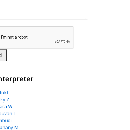
nterpreter
ukti
ky Z
sica W
ouvan T
mbudi
ephany M