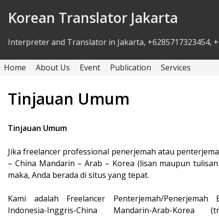
Skip to Content
Korean Translator Jakarta
Interpreter and Translator in Jakarta, +6285717323454
Home
About Us
Event
Publication
Services
Tinjauan Umum
Tinjauan Umum
Jika freelancer professional penerjemah atau penterjemah
– China Mandarin – Arab – Korea (lisan maupun tulisan
maka, Anda berada di situs yang tepat.
Kami adalah Freelancer Penterjemah/Penerjemah 
Indonesia-Inggris-China Mandarin-Arab-Korea (