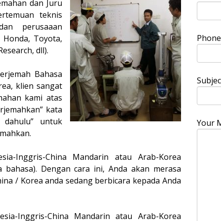
jemahan dan Juru
rtemuan teknis
 dan perusaaan
Phone 
, Honda, Toyota,
search, dll).
nerjemah Bahasa
Subjec
ea, klien sangat
mahan kami atas
erjemahkan” kata
 dahulu” untuk
Your 
emahkan.
sia-Inggris-China Mandarin atau Arab-Korea
 bahasa). Dengan cara ini, Anda akan merasa
 China / Korea anda sedang berbicara kepada Anda
esia-Inggris-China Mandarin atau Arab-Korea