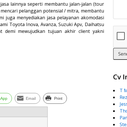
jasa lainnya seperti membantu jalan-jalan (tour
n mencari pelanggan potensial / mitra, membantu
 kami juga menyediakan jasa pelayanan akomodasi
ami Toyota Inova, Avanza, Suzuki Apv, Daihatsu
nt demi mewujudkan tujuan akhir client yakni
Cv I
T M
Rez
sApp
Email
Print
Jes
Th
Pa
St