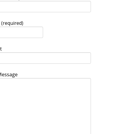
(required)
t
Message