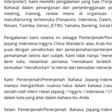
interpreter), kami memiliki pengalaman yang luas (Ter
Bahasa) dalam penanganan dan penyelenggaraan pe
meeting, training, review intens di organisasi
manufacturing terkemuka (Panasonic Indonesia, Daikin
Nissan, Toshiba, Denso, JETRO, Yamaha, Banking, Social Re
Pengalaman kami selama ini sebagai Penterjemah/Pe
Jepang-Indonesia-Inggris-China Mandarin atau Arab-Kor
puas dengan penafsirkan dan penerjemahan/penterje
pemahaman teknis dari subjek. Kami tidak hanya “men
demi kata, melainkan pertama “memahami terlebih
kemudian “menafsirkan” isi teknis dan kemudian menerj
Kami Penterjemah/Penerjemah Bahasa Jepang-Indone
mampu mengartikan nuansa halus dalam bahasa (rasa
seolah-olah klien/ rekan Jepang / Inggris / Indonesia /
dalam kata yang jelas dalam bahasa ibu Anda.
Selain Penterjemah/Penerjemah Bahasa Jepang-Indon