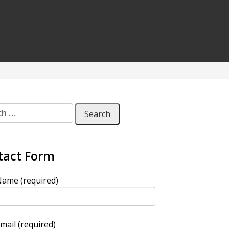
 for:
tact Form
ame (required)
mail (required)